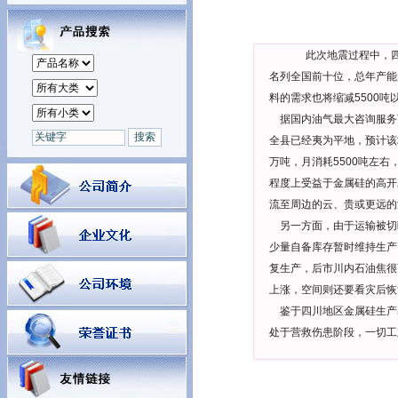
此次地震过程中，四川
名列全国前十位，总年产能
料的需求也将缩减5500吨
据国内油气最大咨询服务商
全县已经夷为平地，预计该
万吨，月消耗5500吨左
程度上受益于金属硅的高开
流至周边的云、贵或更远的
另一方面，由于运输被切
少量自备库存暂时维持生产
复生产，后市川内石油焦很
上涨，空间则还要看灾后恢
鉴于四川地区金属硅生产
处于营救伤患阶段，一切工