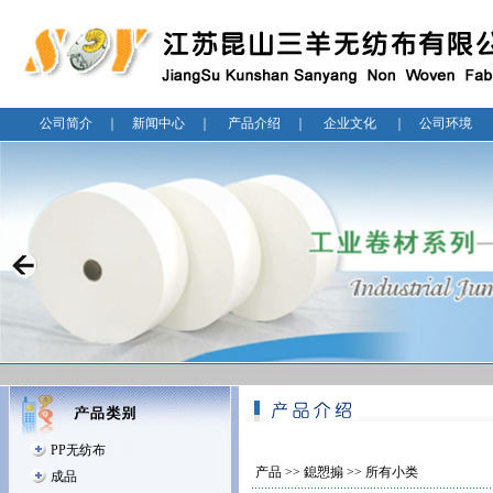
公司简介
｜
新闻中心
｜
产品介绍
｜
企业文化
｜
公司环境
PP无纺布
产品
>>
鎴愬搧
>> 所有小类
成品